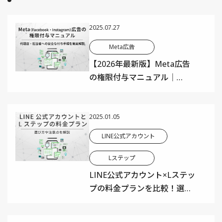
2025.07.27
Meta広告
【2026年最新版】Meta広告
の権限付与マニュアル｜
Facebook広告・Instagram広
告を代理店・担当者へ安全に
権限付与する手順を徹底解説
2025.01.05
LINE公式アカウント
Lステップ
LINE公式アカウント×Lステッ
プの料金プランを比較！選び
方や注意点も解説