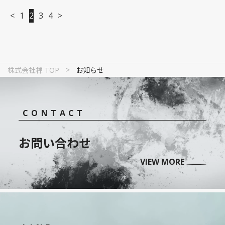
<
1
2
3
4
>
投
稿
の
>
株式会社禅 TOP
お知らせ
ペー
ジ
CONTACT
送
り
お問い合わせ
VIEW MORE