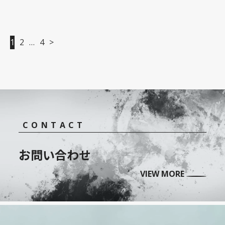
1
2
…
4
>
投
稿
の
ペー
ジ
CONTACT
送
お問い合わせ
り
VIEW MORE