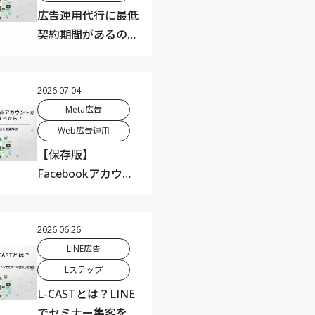
広告運用代行に最低
契約期間があるのは
なぜ？縛りの理由と
代理店選びの判断基
準を解説
2026.07.04
Meta広告
Web広告運用
【保存版】
Facebookアカウン
ト停止の原因・対
策・復活方法を徹底
解説
2026.06.26
LINE広告
Lステップ
L-CASTとは？LINE
でセミナー集客を自