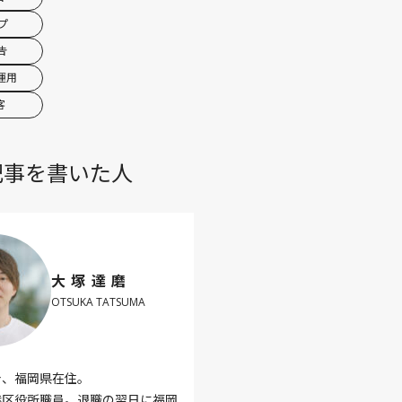
プ
告
運用
客
記事を書いた人
大塚達磨
OTSUKA TATSUMA
身、福岡県在住。
港区役所職員。退職の翌日に福岡