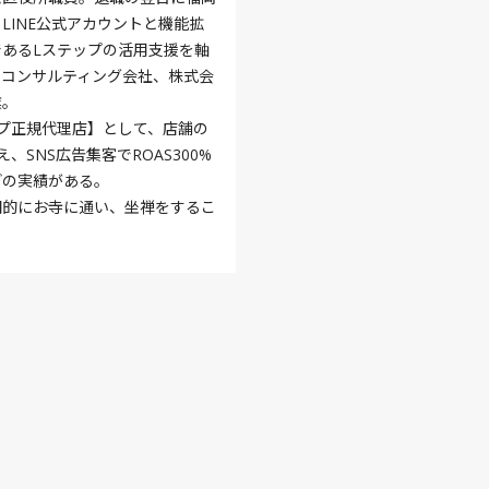
LINE公式アカウントと機能拡
であるLステップの活用支援を軸
bコンサルティング会社、株式会
業。
ップ正規代理店】として、店舗の
え、SNS広告集客でROAS300%
どの実績がある。
期的にお寺に通い、坐禅をするこ