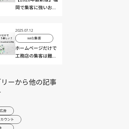
岡で集客に強いおす
すめのWeb広告代理
店7選｜選び方・料
金相場・得意分野ま
2025.07.12
で徹底比較
web集客
ホームページだけで
工務店の集客は難し
い？？小さな工務
店・住宅会社でもで
きる見直すべき集客
ゴリー
から他の記事
の新常識【2025年最
す
新版】
am広告
アカウント
告