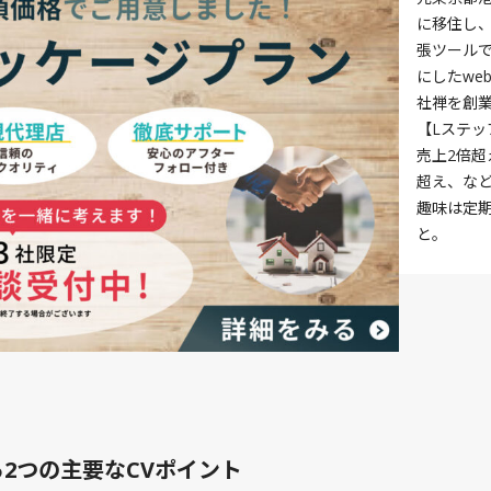
に移住し、
張ツール
にしたwe
社禅を創
【Lステ
売上2倍超
超え、な
趣味は定
と。
2つの主要なCVポイント