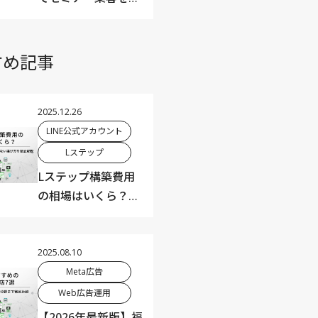
動化するオートウェ
ビナーの始め方を解
説
すめ記事
2025.12.26
LINE公式アカウント
Lステップ
Lステップ構築費用
の相場はいくら？代
行業者の料金相場と
失敗しない選び方を
徹底解説【保存版】
2025.08.10
Meta広告
Web広告運用
【2026年最新版】福